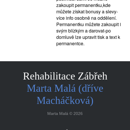
zakoupit permanentku,kde
můžete získat bonusy a slevy-
více info osobně na oddělení.
Permanentku můžete zakoupit i
svým blízkým a darovat-po
domluvě lze upravit tisk a text k
permanentce.
Rehabilitace Zábřeh
Marta Malá (dříve
Macháčková)
Marta Malá
©
2026