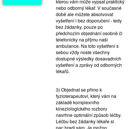
kterou vám může vypsat praktický
nebo odborný lékař. V současné
době ale můžete absolvovat
vyšetření i bez doporučení - tedy
bez žádanky, pouze po
předchozím objednání osobně či
telefonicky na příjmu naší
ambulance. Na toto vyšetření s
sebou vždy noste všechny
dostupné výsledky dosavadních
vyšetření a zprávy od odborných
lékařů.
3) Objednat se přímo k
fyzioterapeutovi, který vám na
základě komplexního
kineziologického rozboru
navrhne optimální způsob léčby.
Léčbu bez žádanky lékaře si
pac.hradí sám. Je možno