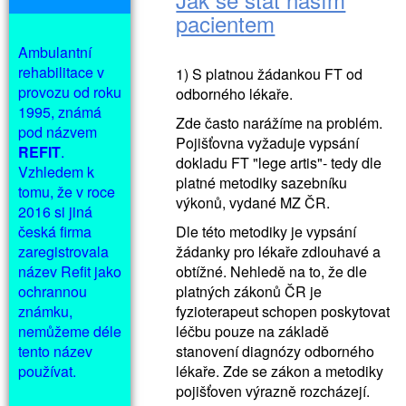
pacientem
Ambulantní
rehabilitace v
1) S platnou žádankou FT od
provozu od roku
odborného lékaře.
1995, známá
Zde často narážíme na problém.
pod názvem
Pojišťovna vyžaduje vypsání
REFIT
.
dokladu FT "lege artis"- tedy dle
Vzhledem k
platné metodiky sazebníku
tomu, že v roce
výkonů, vydané MZ ČR.
2016 si jiná
česká firma
Dle této metodiky je vypsání
zaregistrovala
žádanky pro lékaře zdlouhavé a
název Refit jako
obtížné. Nehledě na to, že dle
ochrannou
platných zákonů ČR je
známku,
fyzioterapeut schopen poskytovat
nemůžeme déle
léčbu pouze na základě
tento název
stanovení diagnózy odborného
používat.
lékaře. Zde se zákon a metodiky
pojišťoven výrazně rozcházejí.