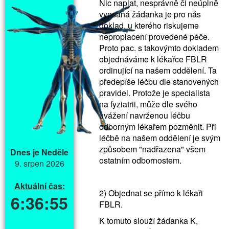
Nic naplat, nesprávně či neúplně
vypsaná žádanka je pro nás
doklad, u kterého riskujeme
neproplacení provedené péče.
Proto pac. s takovýmto dokladem
objednáváme k lékařce FBLR
ordinující na našem oddělení. Ta
předepíše léčbu dle stanovených
pravidel. Protože je specialista
na fyziatrii, může dle svého
uvážení navrženou léčbu
odborným lékařem pozměnit. Při
léčbě na našem oddělení je svým
způsobem "nadřazena" všem
Dnes je Neděle
ostatním odbornostem.
9. srpen 2026
Aktuální čas:
2) Objednat se přímo k lékaři
6:36:55
FBLR.
K tomuto slouží žádanka K,